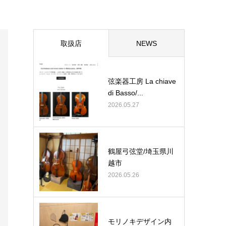
取扱店
NEWS
弦楽器工房 La chiave
di Basso/...
2026.05.27
鶴屋弓弦堂/埼玉県川
越市
2026.05.26
モリノキデザイン内