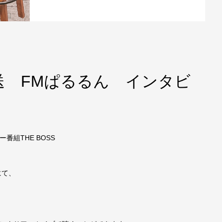
送 FMぱるるん インタビ
組THE BOSS
にて、